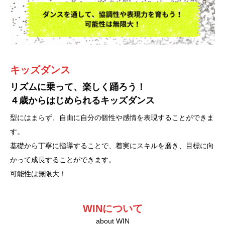
スタジオ基本レッスン
エアロビクス、ヨガ、ピラティス
ダンスレッスン
キッズダンス
多彩なメニューをレベルに合わせて人気インストラクターが行い
レベルに合わせた本格的ダンスレッスン
リズムに乗って、楽しく踊ろう！
ます。
４歳からはじめられるキッズダンス
HIP-HOP、K-POP、JAZZDANCE、KID DANCE
型にはまらず、自由に自分の個性や感情を表現することができま
スタジオスケジュール
す。
ダンスMENU
基礎から丁寧に指導することで、着実にスキルを磨き、目標に向
かって成長することができます。
可能性は無限大！
WINについて
about WIN