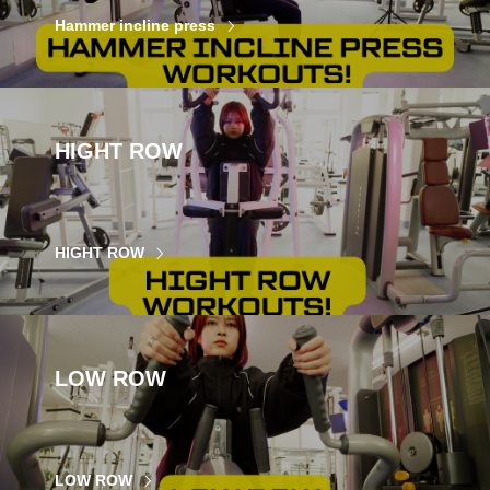
Hammer incline press
HIGHT ROW
HIGHT ROW
LOW ROW
LOW ROW