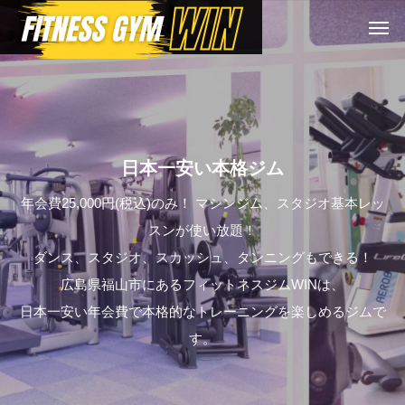
日本一安い本格ジム
年会費25,000円(税込)のみ！ マシンジム、スタジオ基本レッ
スンが使い放題！
ダンス、スタジオ、スカッシュ、タンニングもできる！
広島県福山市にあるフィットネスジムWINは、
日本一安い年会費で本格的なトレーニングを楽しめるジムで
す。