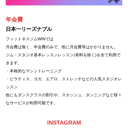
スタジオ・ダンス
スカッシュ・タンニング
年会費
駐車場
マシン
レベルに合わせて楽しくスタジオレッスン
スカッシュコートやタンニングサービス
日本一リーズナブル
１台あたり広めの駐車場56台
ボディビルダーも認める本格マシン
有料レッスンも！
４面壁（背面はガラス）に囲まれたスタイリッシュなインドアシ
フィットネスジムWINでは
駐車場
中四国最大級の規模にリニューアル。マシンは４０台以上に、ダ
今、人気のピラティスも３クラス設置。
ティスポーツです。
月会費は無く、年会費のみで、他に月会費等はかかりません。
ンベルも５０kgまで
エアロビクス、ストレッチポール、ステップ、ヨガ等の自分の好
消費カロリーはテニスの２～３倍あり、シェイプアップにも、と
ジム・スタジオ基本レッスンレッスン(有料を除く)を全て利用で
56台完備
揃っているので、初心者から上級者まですべての人に対応可。
みのクラスを選択していただけます。
ても効果的 !!
きます。
・1台あたりの幅が281cmと、通常の240cmよりかなり広く、大
指導はCSCS（トレーニングの世界共通最高資格）が減量からプ
明るい人気インストラクターがお待ちしています。
何よりもボールを思い切り打ち抜く時の快感と汗がとても気持ち
・本格的なマシントレーニング
型車やミニバンでも安心して駐車できます。
ロスポーツ選手まで、詳しい
いいスポーツです。
・ピラティス、ヨガ、エアロ、ストレッチなどの人気スタジオレ
・幅の広さにより、駐車が容易です。
プログラムを何年でも指導します。他店ではやっていない指導
また人気のキッズダンス・HIPHOP・JAZZなどの有料クラスも
ッスン
・荷物の出し入れもしやすく、快適な利用ができます
で、施設も指導もNo.1の
あります。
個室で一度に全身が焼けるタンニングマシンです。
他にもダンスクラスの割引や、スカッシュ、タンニングなど様々
自信アリです！
是非体験してみてください！
海に行く前に焼いて下地を作っていくときれいに焼け、炎症をお
なサービスが利用可能です。
こしません。
INSTAGRAM
スタジオメニュー