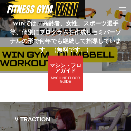
W
I
N
で
は
、
高
齢
者
、
女
性
、
ス
ポ
ー
ツ
選
手
等
、
個
別
に
プ
ロ
グ
ラ
ム
を
作
成
し
セ
ミ
パ
ー
ソ
ナ
ル
の
形
で
何
年
で
も
継
続
し
て
指
導
し
て
い
ま
す
。
（
無
料
で
す
。
）
マシン・フロ
アガイド
MACHINE FLOOR
GUIDE
V TRACTION